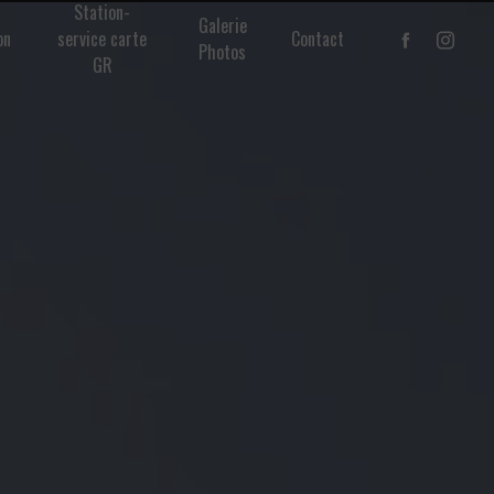
Station-
Galerie
on
service carte
Contact
Photos
GR